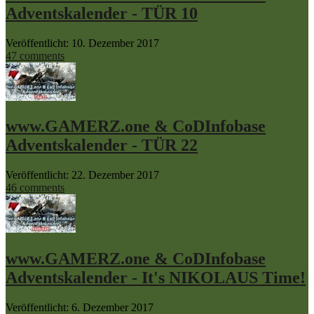
Adventskalender - TÜR 10
Veröffentlicht: 10. Dezember 2017
47 comments
www.GAMERZ.one & CoDInfobase
Adventskalender - TÜR 22
Veröffentlicht: 22. Dezember 2017
46 comments
www.GAMERZ.one & CoDInfobase
Adventskalender - It's NIKOLAUS Time!
Veröffentlicht: 6. Dezember 2017