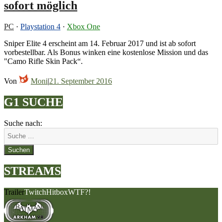
sofort möglich
PC
·
Playstation 4
·
Xbox One
Sniper Elite 4 erscheint am 14. Februar 2017 und ist ab sofort
vorbestellbar. Als Bonus winken eine kostenlose Mission und das
"Camo Rifle Skin Pack“.
Von
Moni
|
21. September 2016
G1 SUCHE
Suche nach:
Suchen
STREAMS
Trailer
Twitch
Hitbox
WTF?!