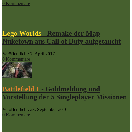
0 Kommentare
Lego Worlds
- Remake der Map
Nuketown aus Call of Duty aufgetaucht
Veröffentlicht: 7. April 2017
0 Kommentare
Battlefield 1
- Goldmeldung und
Vorstellung der 5 Singleplayer Missionen
Veröffentlicht: 28. September 2016
0 Kommentare