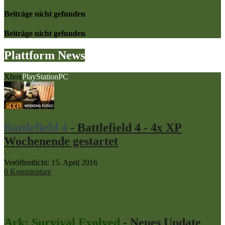
Beiträge nicht gefunden
Beiträge nicht gefunden
Plattform News
Xbox
PlayStation
PC
Battlefield 4
- Battlefield 4 - 4x XP
Wochenende gestartet
Veröffentlicht: 15. April 2016
0 Kommentare
Ark: Survival Evolved
- Neues Update