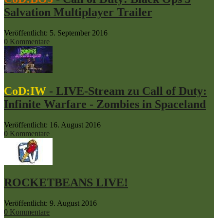
Salvation Multiplayer Trailer
Veröffentlicht: 5. September 2016
0 Kommentare
CoD:IW
- LIVE-Stream zu Call of Duty:
Infinite Warfare - Zombies in Spaceland
Veröffentlicht: 16. August 2016
0 Kommentare
ROCKETBEANS LIVE!
Veröffentlicht: 9. August 2016
0 Kommentare