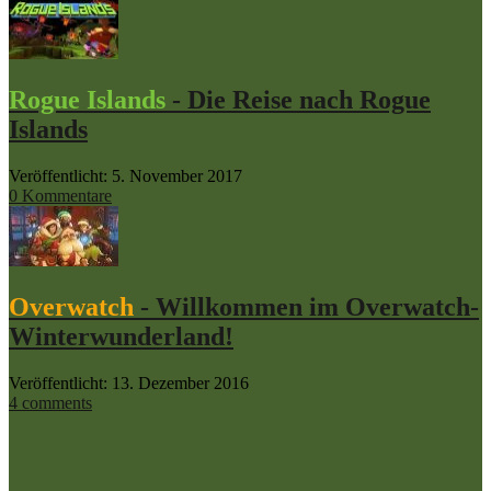
Rogue Islands
- Die Reise nach Rogue
Islands
Veröffentlicht: 5. November 2017
0 Kommentare
Overwatch
- Willkommen im Overwatch-
Winterwunderland!
Veröffentlicht: 13. Dezember 2016
4 comments