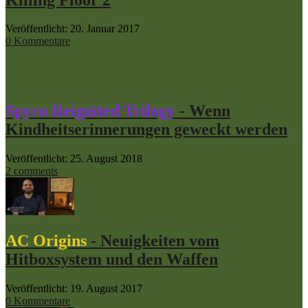
Veröffentlicht: 20. Januar 2017
0 Kommentare
Spyro Reignited Trilogy
- Wenn
Kindheitserinnerungen geweckt werden
Veröffentlicht: 25. August 2018
2 comments
AC Origins
- Neuigkeiten vom
Hitboxsystem und den Waffen
Veröffentlicht: 19. August 2017
0 Kommentare