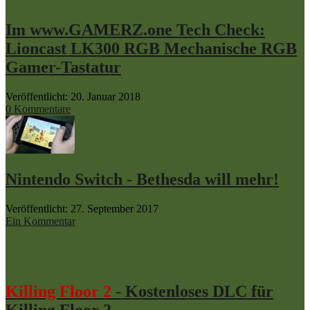
Im www.GAMERZ.one Tech Check:
Lioncast LK300 RGB Mechanische RGB
Gamer-Tastatur
Veröffentlicht: 20. Januar 2018
0 Kommentare
Nintendo Switch - Bethesda will mehr!
Veröffentlicht: 27. September 2017
Ein Kommentar
Killing Floor 2
- Kostenloses DLC für
Killing Floor 2