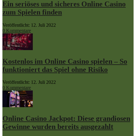
Ein seriöses und sicheres Online Casino
zum Spielen finden
Veröffentlicht: 12. Juli 2022
0 Kommentare
Kostenlos im Online Casino spielen – So
funktioniert das Spiel ohne Risiko
Veröffentlicht: 12. Juli 2022
0 Kommentare
Online Casino Jackpot: Diese grandiosen
Gewinne wurden bereits ausgezahlt