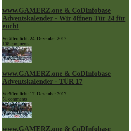
www.GAMERZ.one & CoDInfobase
Adventskalender - Wir öffnen Tür 24 für
euch!
Veröffentlicht: 24. Dezember 2017
108 comments
www.GAMERZ.one & CoDInfobase
Adventskalender - TÜR 17
Veröffentlicht: 17. Dezember 2017
51 comments
www.GAMERZ.one & CoDInfobase