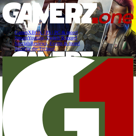
Games
XBOX | PS | PC & more!
Stream
Youtube, Twitch & more!
Specials
Reviews, Events & more!
Tech
Für die Techies!