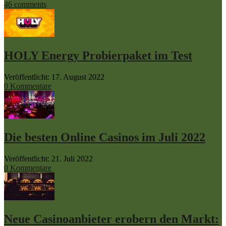
46 comments
HOLY Energy Probierpaket im Test
Veröffentlicht: 17. August 2022
0 Kommentare
Die besten Online Casinos im Juli 2022
Veröffentlicht: 21. Juli 2022
0 Kommentare
Neue Casinoanbieter erobern den Markt: