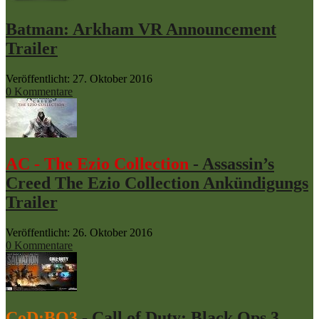
Batman: Arkham VR Announcement
Trailer
Veröffentlicht: 27. Oktober 2016
0 Kommentare
AC - The Ezio Collection
- Assassin’s
Creed The Ezio Collection Ankündigungs
Trailer
Veröffentlicht: 26. Oktober 2016
0 Kommentare
CoD:BO3
- Call of Duty: Black Ops 3