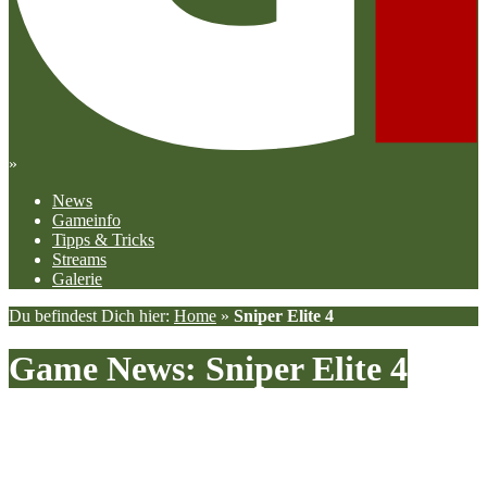
»
News
Gameinfo
Tipps & Tricks
Streams
Galerie
Du befindest Dich hier:
Home
»
Sniper Elite 4
Game News:
Sniper Elite 4