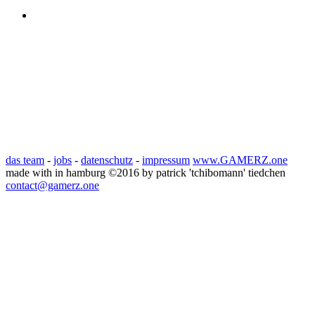
Battlefield 1
Battlefield Infobase
Activision
Action
Beta
Call of
Call of Duty
Bungie
Bethesda
Call of Duty: Black Ops 3
Destiny
Duty: Infinite Warfare
CoD
Call of Duty: WWII
Deep Silver
EA
Dice
Electronic Arts
DLC
Horror
Kostenlos
Infinity Ward
PC
PS4
News
PlayStation 4
Rainbow
Multiplayer
Overwatch
Patch
Shooter
Six Siege
Review
Sony
Stealth
Square Enix
Release
Rise of Iron
Xbox
Ubisoft
Trailer
WW1
Taktik-Shooter
Steam
Update
Xbox
One
Xûr
das team
-
jobs
-
datenschutz
-
impressum
www.GAMERZ.one
made with
in hamburg
©2016 by patrick 'tchibomann' tiedchen
contact@gamerz.one