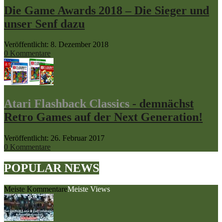
Die Game Awards 2018 – Die Sieger und
unser Senf dazu
Veröffentlicht: 8. Dezember 2018
0 Kommentare
Atari Flashback Classics
- demnächst
Retro Games auf der Next Generation!
Veröffentlicht: 26. Februar 2017
0 Kommentare
POPULAR NEWS
Meiste Kommentare
Meiste Views