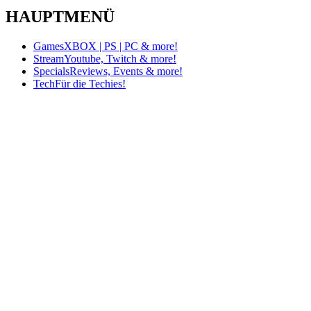
HAUPTMENÜ
Games
XBOX | PS | PC & more!
Stream
Youtube, Twitch & more!
Specials
Reviews, Events & more!
Tech
Für die Techies!