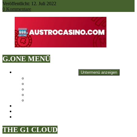
Veröffentlicht: 12. Juli 2022
0 Kommentare
G.ONE MENÜ
Games
XBOX | PS | PC & more!
Untermenü anzeigen
Xbox One
PC
Playstation 4
Xbox 360
Playstation 3
Stream
Youtube, Twitch & more!
Specials
Reviews, Events & more!
Tech
Für die Techies!
THE G1 CLOUD