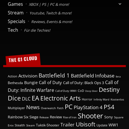
Unte
Games
XBOX | PS | PC & more!
anzei
Stream
Youtube, Twitch & more!
Specials
Reviews, Events & more!
Tech
Für die Techies!
THE G1 CLOUD
Battlefield 1
Battlefield Infobase
Activision
Action
Beta
Call of
Call of Duty
Bungie
Bethesda
Call of Duty: Black Ops 3
Destiny
Duty: Infinite Warfare
CoD
Call of Duty: WWII
Deep Silver
EA
Dice
Electronic Arts
DLC
Horror
Kostenlos
Infinity Ward
PC
PS4
News
PlayStation 4
Multiplayer
Overwatch
Patch
Shooter
Rainbow Six Siege
Review
Sony
Release
Square
Rise of Iron
Ubisoft
Trailer
WW1
Taktik-Shooter
Stealth
Update
Steam
Enix