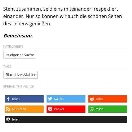
Steht zusammen, seid eins miteinander, respektiert
einander. Nur so können wir auch die schönen Seiten
des Lebens genießen.
Gemeinsam.
KATEGORIEN
In eigener Sache
TAGS
BlackLivesMatter
SPREAD THE WORD!
teilen
twittern
teilen
RSS-feed
Pocket
teilen
teilen