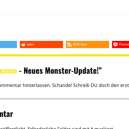
teilen
RSS-feed
Pocket
kemon
- Neues Monster-Update!”
ommentar hinterlassen. Schande! Schreib DU doch den erst
ntar
röffentlicht.
Erforderliche Felder sind mit
*
markiert