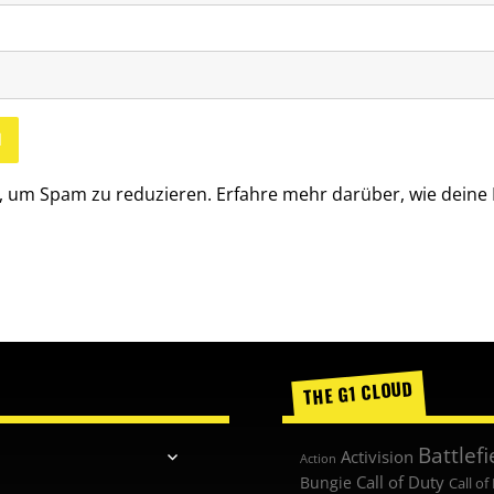
, um Spam zu reduzieren.
Erfahre mehr darüber, wie dein
THE G1 CLOUD
Battlefi
Untermenü
Activision
Action
anzeigen
Call of Duty
Bungie
Call of