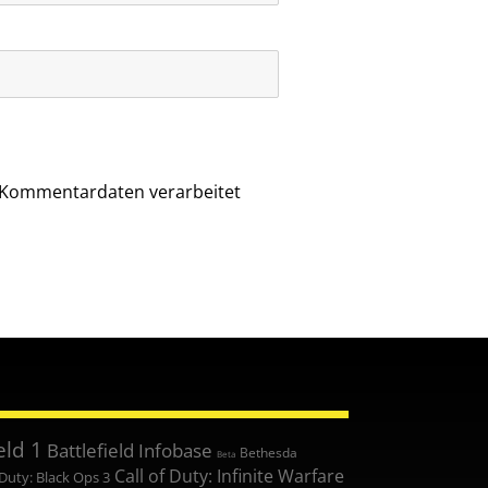
e Kommentardaten verarbeitet
eld 1
Battlefield Infobase
Bethesda
Beta
Call of Duty: Infinite Warfare
 Duty: Black Ops 3