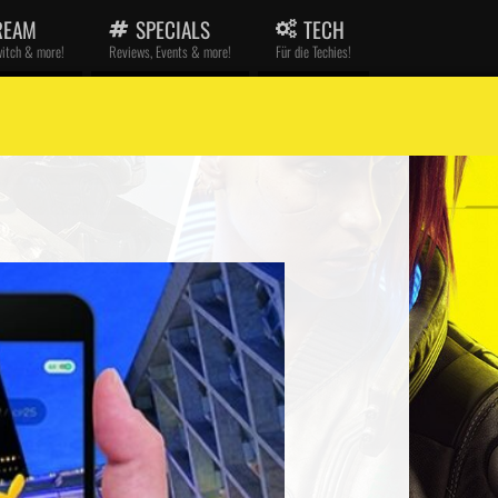
REAM
SPECIALS
TECH
witch & more!
Reviews, Events & more!
Für die Techies!