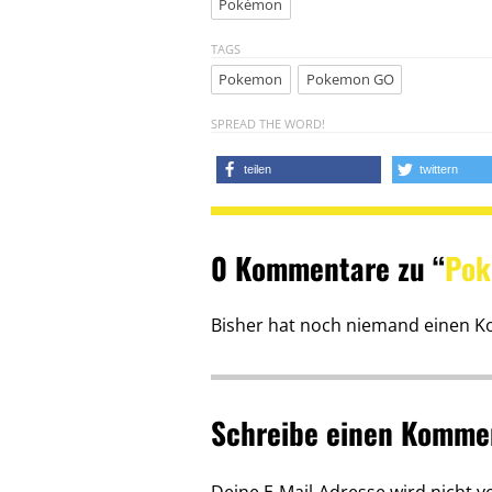
Pokémon
TAGS
Pokemon
Pokemon GO
SPREAD THE WORD!
teilen
twittern
0 Kommentare zu “
Po
Bisher hat noch niemand einen K
Schreibe einen Komme
Deine E-Mail-Adresse wird nicht ve