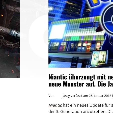
Niantic überzeugt mit n
neue Monster auf. Die J
Autor
Von
Jassy
verfasst am
25. Januar 2018
i
Niantic
hat ein neues Update für 
der 3. Generation anzutreffen. Di