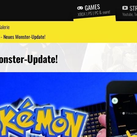
GAMES
ST
XBOX | PS | PC & more!
Youtube, T
alerie
- Neues Monster-Update!
onster-Update!