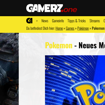
»
News
Gameinfo
Tipps & Tricks
Streams
G
Du befindest Dich hier:
Home
»
Games
»
Pokémon
»
Pokemon 
Pokemon
- Neues M