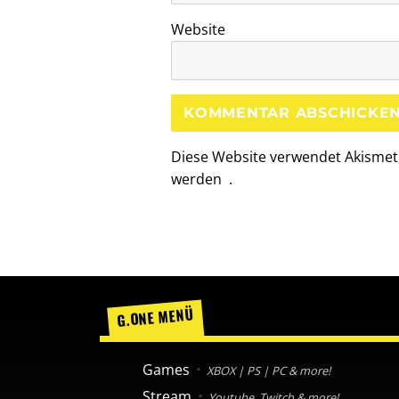
Website
Diese Website verwendet Akismet
werden
.
G.ONE MENÜ
Games
XBOX | PS | PC & more!
Stream
Youtube, Twitch & more!