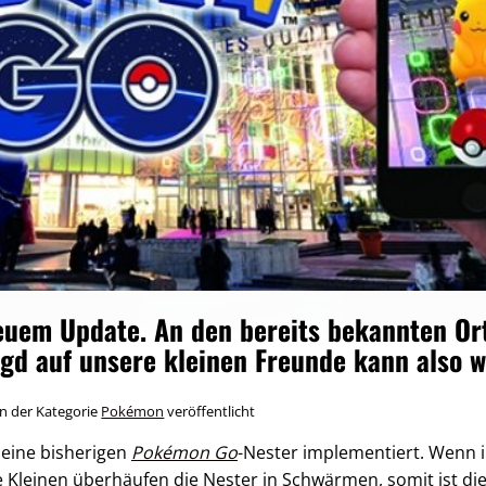
euem Update. An den bereits bekannten Ort
agd auf unsere kleinen Freunde kann also w
n der Kategorie
Pokémon
veröffentlicht
seine bisherigen
Pokémon Go
-Nester implementiert. Wenn ih
e Kleinen überhäufen die Nester in Schwärmen, somit ist di