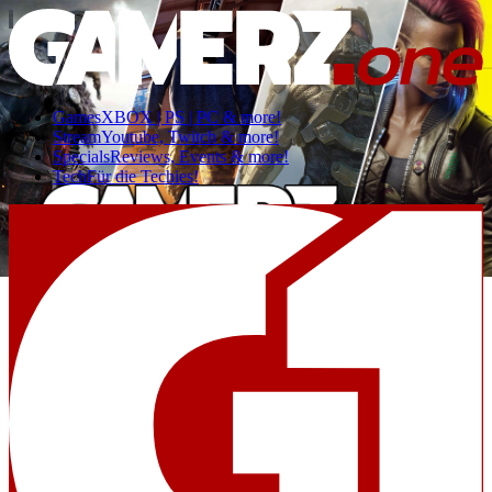
Games
XBOX | PS | PC & more!
Stream
Youtube, Twitch & more!
Specials
Reviews, Events & more!
Tech
Für die Techies!