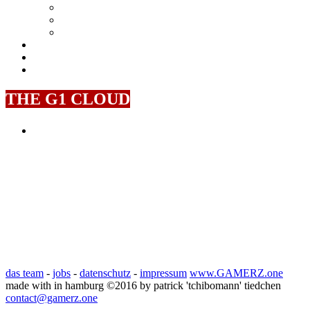
Playstation 4
Xbox 360
Playstation 3
Stream
Youtube, Twitch & more!
Specials
Reviews, Events & more!
Tech
Für die Techies!
THE G1 CLOUD
Battlefield 1
Battlefield Infobase
Activision
Action
Beta
Call of Duty
Call of
Bungie
Bethesda
Call of Duty: Black Ops 3
Destiny
Duty: Infinite Warfare
CoD
Call of Duty: WWII
Deep Silver
EA
Dice
Electronic Arts
DLC
Horror
Kostenlos
Infinity Ward
PC
PS4
News
PlayStation 4
Rainbow
Multiplayer
Overwatch
Patch
Shooter
Six Siege
Review
Sony
Stealth
Square Enix
Release
Rise of Iron
Xbox
Ubisoft
Trailer
WW1
Taktik-Shooter
Update
Steam
Xbox
One
Xûr
das team
-
jobs
-
datenschutz
-
impressum
www.GAMERZ.one
made with
in hamburg
©2016 by patrick 'tchibomann' tiedchen
contact@gamerz.one