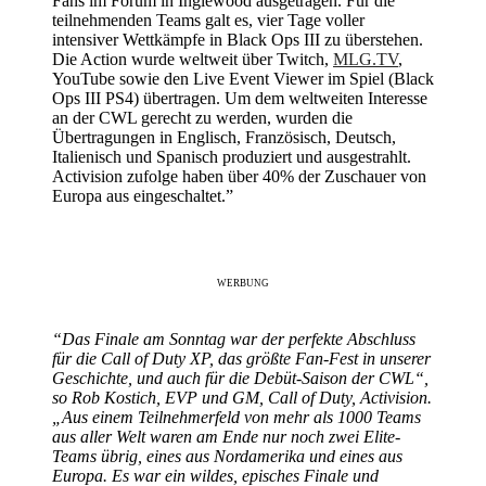
Fans im Forum in Inglewood ausgetragen. Für die
teilnehmenden Teams galt es, vier Tage voller
intensiver Wettkämpfe in Black Ops III zu überstehen.
Die Action wurde weltweit über Twitch,
MLG.TV
,
YouTube sowie den Live Event Viewer im Spiel (Black
Ops III PS4) übertragen. Um dem weltweiten Interesse
an der CWL gerecht zu werden, wurden die
Übertragungen in Englisch, Französisch, Deutsch,
Italienisch und Spanisch produziert und ausgestrahlt.
Activision zufolge haben über 40% der Zuschauer von
Europa aus eingeschaltet.”
WERBUNG
“Das Finale am Sonntag war der perfekte Abschluss
für die Call of Duty XP, das größte Fan-Fest in unserer
Geschichte, und auch für die Debüt-Saison der CWL“,
so Rob Kostich, EVP und GM, Call of Duty, Activision.
„Aus einem Teilnehmerfeld von mehr als 1000 Teams
aus aller Welt waren am Ende nur noch zwei Elite-
Teams übrig, eines aus Nordamerika und eines aus
Europa. Es war ein wildes, episches Finale und