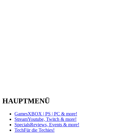
HAUPTMENÜ
Games
XBOX | PS | PC & more!
Stream
Youtube, Twitch & more!
Specials
Reviews, Events & more!
Tech
Für die Techies!