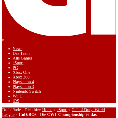
»
News
Das Team
Alle Games
eSport
PC
Xbox One
Xbox 360
Playstation 4
Playstation 3
Nintendo Switch
Wii U
iOS
Du befindest Dich hier:
Home
»
eSport
»
Call of Duty: World
League
»
CoD:BO3 - Die CWL Championship ist das