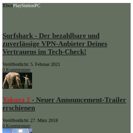
Xbox
PlayStation
PC
Surfshark - Der bezahlbare und
zuverlässige VPN-Anbieter Deines
Vertrauens im Tech-Check!
Veröffentlicht: 5. Februar 2021
0 Kommentare
Yakuza 2
- Neuer Announcement-Trailer
erschienen
Veröffentlicht: 27. März 2018
0 Kommentare