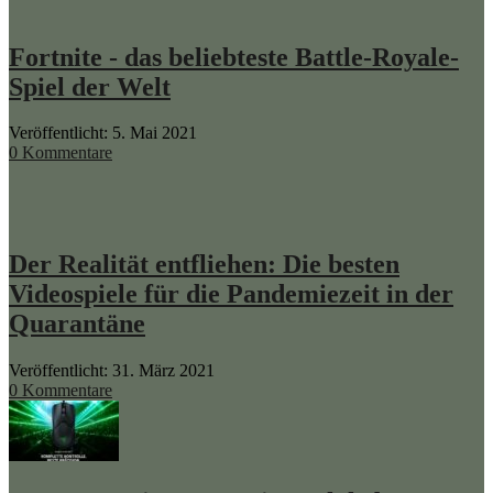
Fortnite - das beliebteste Battle-Royale-
Spiel der Welt
Veröffentlicht: 5. Mai 2021
0 Kommentare
Der Realität entfliehen: Die besten
Videospiele für die Pandemiezeit in der
Quarantäne
Veröffentlicht: 31. März 2021
0 Kommentare