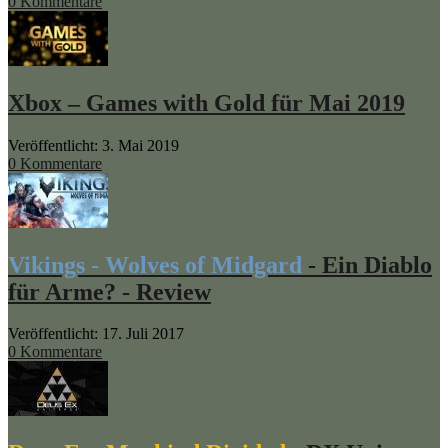
0 Kommentare
Xbox – Games with Gold für Mai 2019
Veröffentlicht: 3. Mai 2019
0 Kommentare
Vikings - Wolves of Midgard
- Ein Diablo
für Arme? - Review
Veröffentlicht: 17. Juli 2017
0 Kommentare