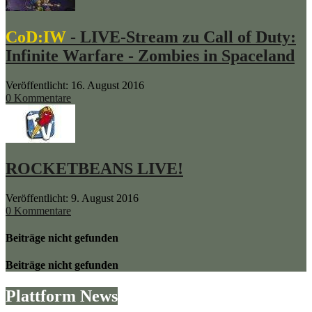
CoD:IW
- LIVE-Stream zu Call of Duty:
Infinite Warfare - Zombies in Spaceland
Veröffentlicht: 16. August 2016
0 Kommentare
ROCKETBEANS LIVE!
Veröffentlicht: 9. August 2016
0 Kommentare
Beiträge nicht gefunden
Beiträge nicht gefunden
Plattform News