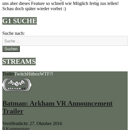
uns aber dieses Feature so schnell wie Möglich fertig zus tellen!
Schau doch später wieder vorbei :)
G1 SUCHE
Suche nach:
Suchen
STREAMS
Trailer
Twitch
Hitbox
WTF?!
Batman: Arkham VR Announcement
Trailer
Veröffentlicht: 27. Oktober 2016
0 Kommentare