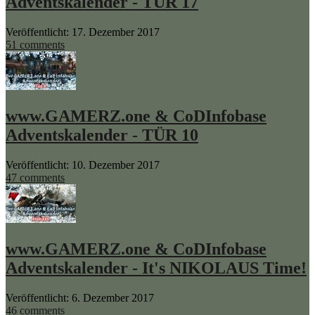
Adventskalender - TÜR 17
Veröffentlicht: 17. Dezember 2017
51 comments
www.GAMERZ.one & CoDInfobase
Adventskalender - TÜR 10
Veröffentlicht: 10. Dezember 2017
47 comments
www.GAMERZ.one & CoDInfobase
Adventskalender - It's NIKOLAUS Time!
Veröffentlicht: 6. Dezember 2017
46 comments