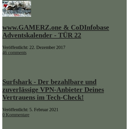
www.GAMERZ.one & CoDInfobase
Adventskalender - TÜR 22
Veröffentlicht: 22. Dezember 2017
46 comments
Surfshark - Der bezahlbare und
zuverlässige VPN-Anbieter Deines
Vertrauens im Tech-Check!
Veröffentlicht: 5. Februar 2021
0 Kommentare